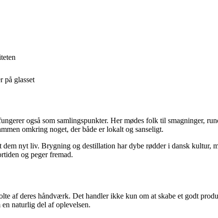
iteten
r på glasset
de fungerer også som samlingspunkter. Her mødes folk til smagninger, ru
ammen omkring noget, der både er lokalt og sanseligt.
et dem nyt liv. Brygning og destillation har dybe rødder i dansk kultu
fortiden og peger fremad.
te af deres håndværk. Det handler ikke kun om at skabe et godt produkt
en naturlig del af oplevelsen.