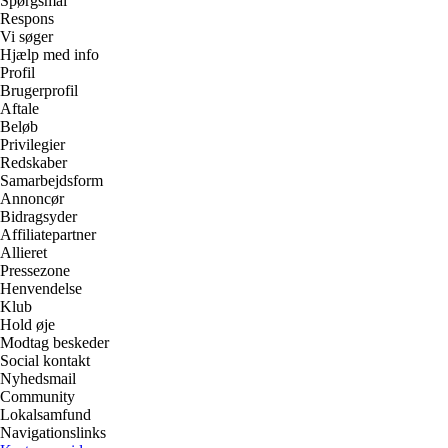
Spørgsmål
Respons
Vi søger
Hjælp med info
Profil
Brugerprofil
Aftale
Beløb
Privilegier
Redskaber
Samarbejdsform
Annoncør
Bidragsyder
Affiliatepartner
Allieret
Pressezone
Henvendelse
Klub
Hold øje
Modtag beskeder
Social kontakt
Nyhedsmail
Community
Lokalsamfund
Navigationslinks