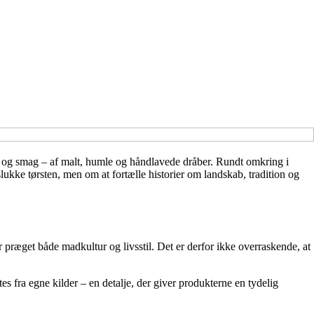
t og smag – af malt, humle og håndlavede dråber. Rundt omkring i
slukke tørsten, men om at fortælle historier om landskab, tradition og
r præget både madkultur og livsstil. Det er derfor ikke overraskende, at
s fra egne kilder – en detalje, der giver produkterne en tydelig