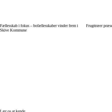
Fællesskab i fokus – bofællesskaber vinder frem i
Frugttræer præse
Skive Kommune
Lær os at kende