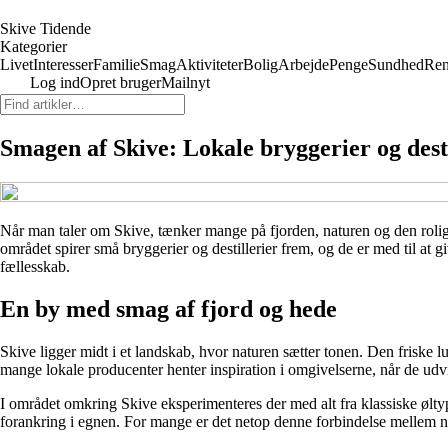
Skive Tidende
Kategorier
Livet
Interesser
Familie
Smag
Aktiviteter
Bolig
Arbejde
Penge
Sundhed
Ren
Log ind
Opret bruger
Mailnyt
Smagen af Skive: Lokale bryggerier og desti
Når man taler om Skive, tænker mange på fjorden, naturen og den rolig
området spirer små bryggerier og destillerier frem, og de er med til at 
fællesskab.
En by med smag af fjord og hede
Skive ligger midt i et landskab, hvor naturen sætter tonen. Den friske l
mange lokale producenter henter inspiration i omgivelserne, når de udv
I området omkring Skive eksperimenteres der med alt fra klassiske øltyp
forankring i egnen. For mange er det netop denne forbindelse mellem 