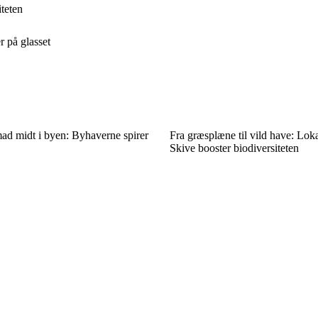
iteten
r på glasset
ad midt i byen: Byhaverne spirer
Fra græsplæne til vild have: Lokal
Skive booster biodiversiteten