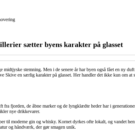
overing
llerier sætter byens karakter på glasset
e midtjyske stemning. Men i de senere år har byen også fået en ny duf
give Skive en særlig karakter på glasset. Her handler det ikke kun om at 
uft fra fjorden, de åbne marker og de lyngklædte heder har i generatione
ikler nye drikkevarer.
er til moderne gin og whisky. Kornet dyrkes ofte lokalt, og vandet hente
natur og håndværk, der gør smagen unik.