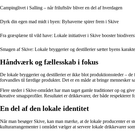
Campinglivet i Salling – når friluftsliv bliver en del af hverdagen
Dyrk din egen mad midt i byen: Byhaverne spirer frem i Skive
Fra græsplæne til vild have: Lokale initiativer i Skive booster biodivers
Smagen af Skive: Lokale bryggerier og destillerier sætter byens karakte
Håndværk og fællesskab i fokus
De lokale bryggerier og destillerier er ikke blot produktionssteder – 
forvandles til færdige produkter. Det er en måde at bringe mennesker s
Flere steder i Skive-området har man taget gamle traditioner op og giv
kreative smagsprofiler. Resultatet er drikkevarer, der både respekterer 
En del af den lokale identitet
Når man besøger Skive, kan man mærke, at de lokale producenter er stol
kulturarrangementer i området vælger at servere lokale drikkevarer som 