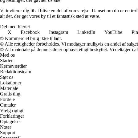
og løsninger, der gavner os alle.
Vi inviterer dig til at blive en del af vores rejse. Uanset om du er en t
alt det, der gør vores by til et fantastisk sted at være.
Del med hjertet
X
Facebook
Instagram
LinkedIn
YouTube
Pin
© Kommerciel brug ikke tilladt.
© Alle rettigheder forbeholdes. Vi modtager muligvis en andel af salget,
© Alt materiale på denne side er ophavsretligt beskyttet. Vi deltager i 
Mød os
Starten
Kerneværdier
Redaktionsteam
Støt os
Lokationer
Materiale
Gratis ting
Fordele
Omtaler
Vælg rigtigt
Forklaringer
Optagelser
Noter
Support