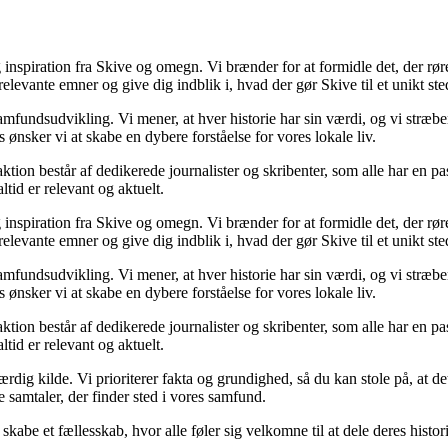
 inspiration fra Skive og omegn. Vi brænder for at formidle det, der rør
levante emner og give dig indblik i, hvad der gør Skive til et unikt ste
samfundsudvikling. Vi mener, at hver historie har sin værdi, og vi stræb
nsker vi at skabe en dybere forståelse for vores lokale liv.
tion består af dedikerede journalister og skribenter, som alle har en pas
ltid er relevant og aktuelt.
 inspiration fra Skive og omegn. Vi brænder for at formidle det, der rør
levante emner og give dig indblik i, hvad der gør Skive til et unikt ste
samfundsudvikling. Vi mener, at hver historie har sin værdi, og vi stræb
nsker vi at skabe en dybere forståelse for vores lokale liv.
tion består af dedikerede journalister og skribenter, som alle har en pas
ltid er relevant og aktuelt.
roværdig kilde. Vi prioriterer fakta og grundighed, så du kan stole på, at 
 samtaler, der finder sted i vores samfund.
skabe et fællesskab, hvor alle føler sig velkomne til at dele deres histori